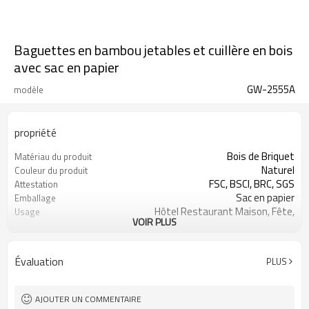
Baguettes en bambou jetables et cuillère en bois
avec sac en papier
GW-2555A
modèle
propriété
Bois de Briquet
Matériau du produit
Naturel
Couleur du produit
FSC, BSCI, BRC, SGS
Attestation
Sac en papier
Emballage
Hôtel Restaurant Maison, Fête,
Usage
VOIR PLUS
Pique-nique et ainsi de suite
Peut être un logo d'estampage à
Logo
chaud
Évaluation
PLUS
Biodégradable
Avantage
AJOUTER UN COMMENTAIRE