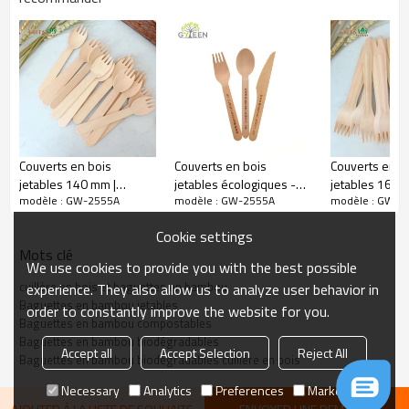
Couverts en bois
Couverts en bois
Couverts en b
jetables 140 mm |
jetables écologiques -
jetables 165 
modèle : GW-2555A
modèle : GW-2555A
modèle : GW-2
Cuillère en bois
160mm
Fourchette en
biodégradable naturelle
naturel biodég
Emballage
Numéro d'article
Cookie settings
compostable qui
Fourchette c
Mots clé
Cuillère en bois + baguettes en bambou
respecte
écologique
GW-2555A
We use cookies to provide you with the best possible
+ serviette + cure-dents
l'environnement
cuillère en bois et baguettes en bambou
experience. They also allow us to analyze user behavior in
Baguettes en bambou jetables
order to constantly improve the website for you.
Baguettes en bambou compostables
Baguettes en bambou biodégradables
Accept all
Accept Selection
Reject All
Baguettes en bambou biodégradables cuillère en bois
Necessary
Analytics
Preferences
Marketing