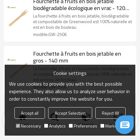
Fourchette à fruits en bois jetable
biodégradable écologique en vrac - 120
mm
La fourchette à fruits en bois jetable, biodégradable
et compostable de Greenwood est 100% naturelle et
est en bois de bouleau.
modèle:GW-2506
Fourchette à fruits en bois jetable en
gros - 140 mm
La fourchette à fruits en bois jetable, biodégradable
Cookie settings
et compostable de Greenwood est 100% naturelle et
est en bois de bouleau.
We use cookies to provide you with the best possible
modèle:GW-2506
experience. They also allow us to analyze user behavior in
order to constantly improve the website for you.
Accept all
Accept Selection
Reject All
Accueil
chercher
catégorie
Envoyer une demand
Necessary
Analytics
Preferences
Marketing